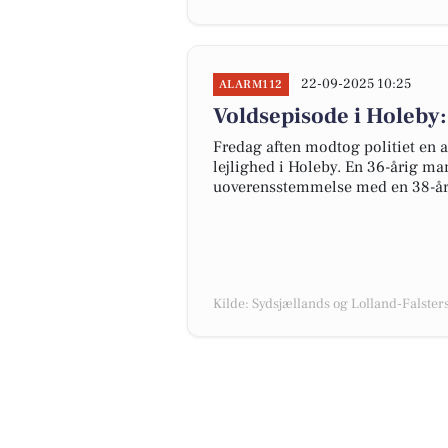
22-09-2025 10:25
ALARM112
Voldsepisode i Holeby:
Fredag aften modtog politiet en 
lejlighed i Holeby. En 36-årig man
uoverensstemmelse med en 38-åri
Kilde: Sydsjællands og Lolland-Falsters 