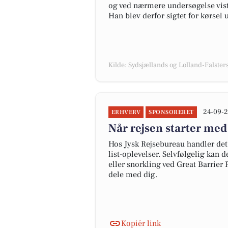
og ved nærmere undersøgelse viste
Han blev derfor sigtet for kørsel 
Kilde: Sydsjællands og Lolland-Falsters 
24-09-2
ERHVERV
SPONSORERET
Når rejsen starter med
Hos Jysk Rejsebureau handler det 
list-oplevelser. Selvfølgelig kan 
eller snorkling ved Great Barrier
dele med dig.
Kopiér link