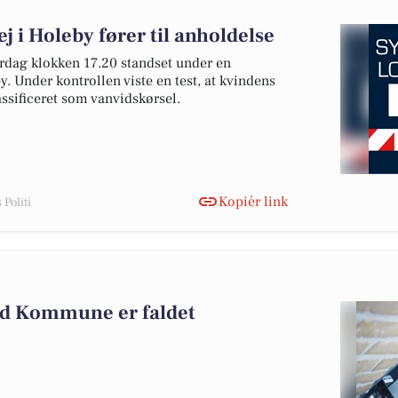
j i Holeby fører til anholdelse
lørdag klokken 17.20 standset under en
. Under kontrollen viste en test, at kvindens
lassificeret som vanvidskørsel.
Kopiér link
Politi
nd Kommune er faldet