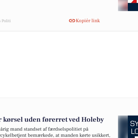
Kopiér link
Politi
r kørsel uden førerret ved Holeby
årig mand standset af færdselspolitiet på
cykelbetjent bemærkede, at manden kørte usikkert,