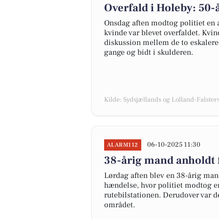
Overfald i Holeby: 50-
Onsdag aften modtog politiet en a
kvinde var blevet overfaldet. Kvi
diskussion mellem de to eskalerede
gange og bidt i skulderen.
Kilde: Sydsjællands og Lolland-Falsters 
06-10-2025 11:30
ALARM112
38-årig mand anholdt 
Lørdag aften blev en 38-årig man
hændelse, hvor politiet modtog 
rutebilstationen. Derudover var de
området.