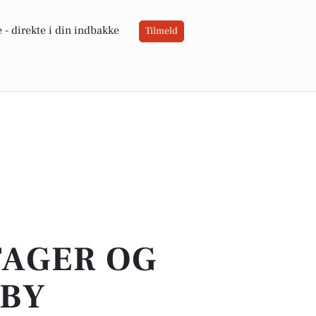
 -
direkte i din indbakke
Tilmeld
TAGER OG
EBY