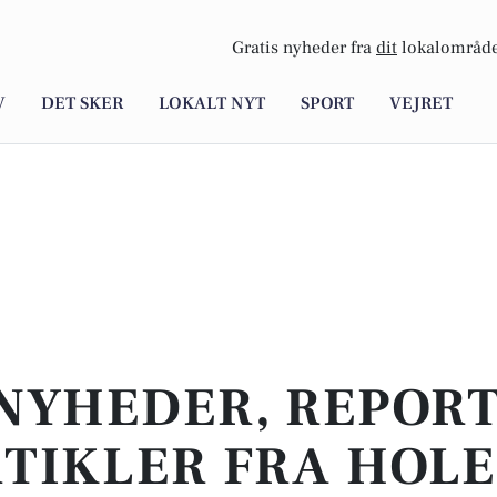
Gratis nyheder fra
dit
lokalområde
V
DET SKER
LOKALT NYT
SPORT
VEJRET
NYHEDER, REPOR
TIKLER FRA HOL