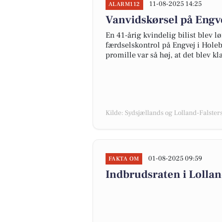
11-08-2025 14:25
ALARM112
Vanvidskørsel på Engve
En 41-årig kvindelig bilist blev 
færdselskontrol på Engvej i Holeby
promille var så høj, at det blev k
Kilde: Sydsjællands og Lolland-Falsters 
01-08-2025 09:59
FAKTA OM
Indbrudsraten i Lolla