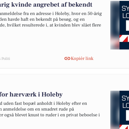
årig kvinde angrebet af bekendt
nmeldelse fra en adresse i Holeby, hvor en 50-årig
nden havde haft en bekendt på besøg, og en
, hvilket resulterede i, at kvinden blev slået flere
Kopiér link
Politi
for hærværk i Holeby
d uden fast bopæl anholdt i Holeby efter en
en anmeldelse om en smadret rude på
r også blevet knust to ruder i en privat beboelse i