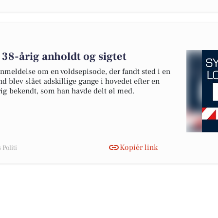
 38-årig anholdt og sigtet
anmeldelse om en voldsepisode, der fandt sted i en
d blev slået adskillige gange i hovedet efter en
g bekendt, som han havde delt øl med.
Kopiér link
Politi