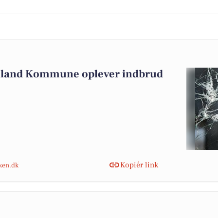
olland Kommune oplever indbrud
Kopiér link
nken.dk