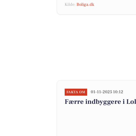
Kilde:
Boliga.dk
01-11-2025 10:12
FAKTA OM
Færre indbyggere i L