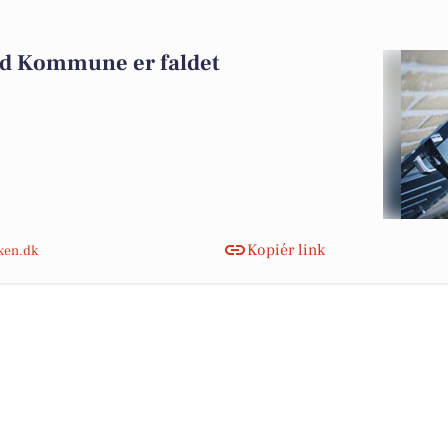
nd Kommune er faldet
Kopiér link
nken.dk