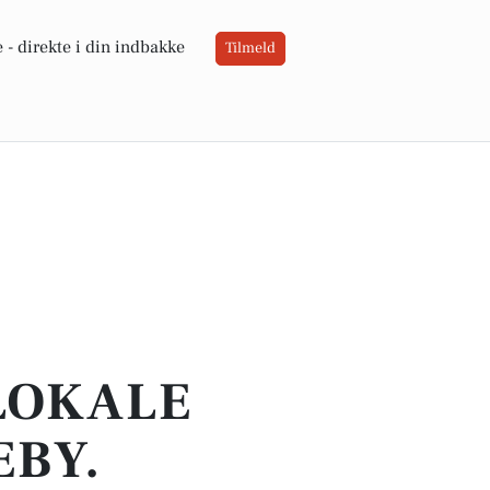
 -
direkte i din indbakke
Tilmeld
 LOKALE
EBY.