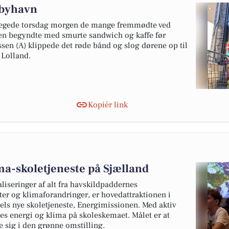
dbyhavn
rægede torsdag morgen de mange fremmødte ved
gen begyndte med smurte sandwich og kaffe før
n (A) klippede det røde bånd og slog dørene op til
 Lolland.
Kopiér link
ma-skoletjeneste på Sjælland
liseringer af alt fra havskildpaddernes
eter og klimaforandringer, er hovedattraktionen i
els nye skoletjeneste, Energimissionen. Med aktiv
tes energi og klima på skoleskemaet. Målet er at
re sig i den grønne omstilling.