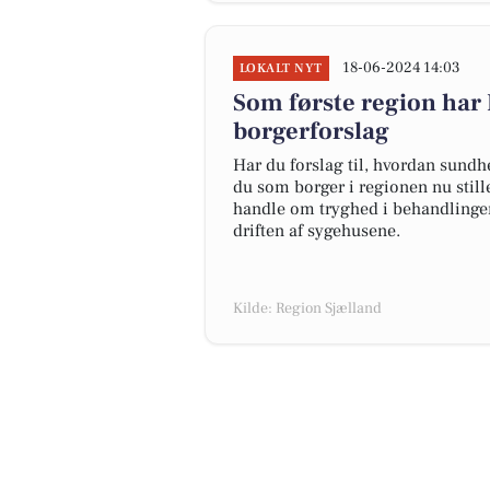
18-06-2024 14:03
LOKALT NYT
Som første region har 
borgerforslag
Har du forslag til, hvordan sundh
du som borger i regionen nu still
handle om tryghed i behandlinge
driften af sygehusene.
Kilde: Region Sjælland