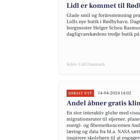
Lidl er kommet til Rø
Glade smil og forårsstemning p
Lidls nye butik i Rødbyhavn. Da
borgmester Holger Schou Rasmusse
dagligvarekædens tredje butik på
Kilde: Lidl Danmark
14-04-2024 14:02
LOKALT NYT
Andel åbner gratis kli
En stor interaktiv globe med visua
migrationsruter til stjerner, plan
energi- og fibernetkoncernen And
læring og data fra bl.a. NASA sæt
inspirere skolebørn til at engage