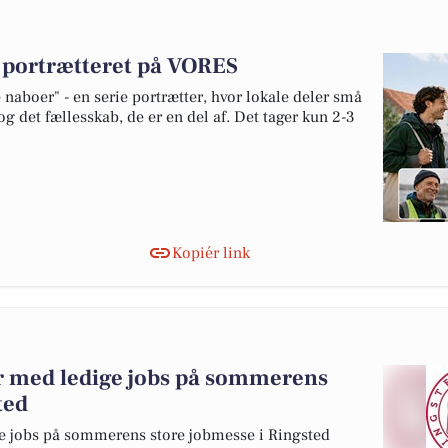
v portrætteret på VORES
naboer" - en serie portrætter, hvor lokale deler små
og det fællesskab, de er en del af. Det tager kun 2-3
Kopiér link
r med ledige jobs på sommerens
ted
e jobs på sommerens store jobmesse i Ringsted