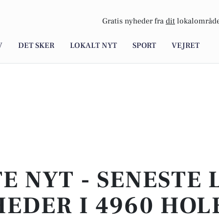
Gratis nyheder fra
dit
lokalområde
V
DET SKER
LOKALT NYT
SPORT
VEJRET
E NYT - SENESTE
EDER I 4960 HOL