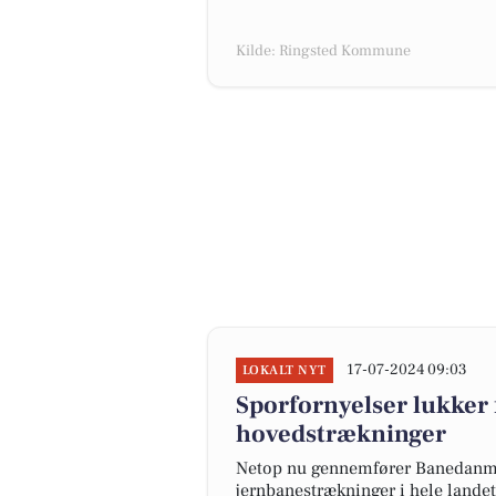
Kilde: Ringsted Kommune
17-07-2024 09:03
LOKALT NYT
Sporfornyelser lukker f
hovedstrækninger
Netop nu gennemfører Banedanmar
jernbanestrækninger i hele landet.