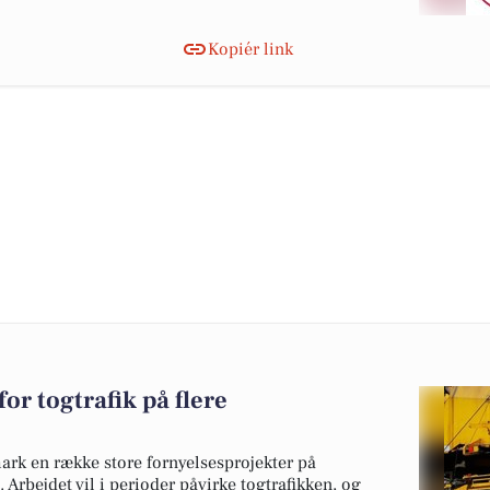
Kopiér link
or togtrafik på flere
k en række store fornyelsesprojekter på
 Arbejdet vil i perioder påvirke togtrafikken, og