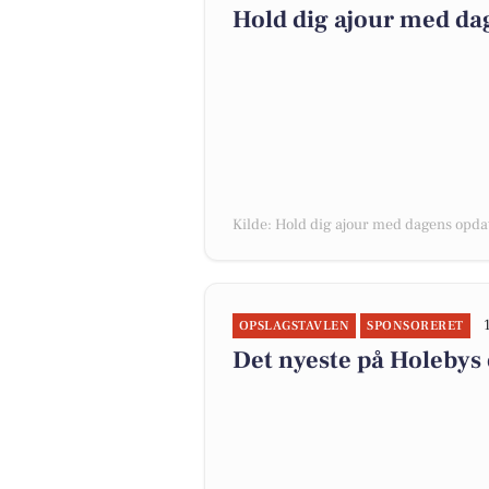
Hold dig ajour med da
Kilde: Hold dig ajour med dagens opda
OPSLAGSTAVLEN
SPONSORERET
Det nyeste på Holebys 