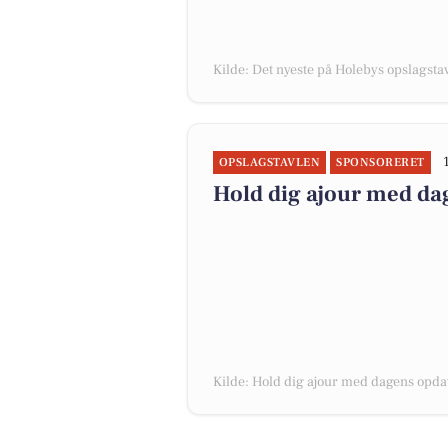
Kilde: Det nyeste på Holebys opslagsta
OPSLAGSTAVLEN
SPONSORERET
Hold dig ajour med da
Kilde: Hold dig ajour med dagens opda