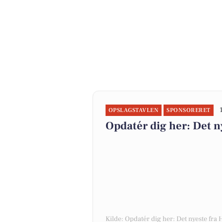
OPSLAGSTAVLEN
SPONSORERET
Opdatér dig her: Det n
Kilde: Opdatér dig her: Det nyeste fra 