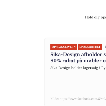
Hold dig opd
OPSLAGSTAVLEN
SPONSORERET
Sika-Design afholder s
80% rabat på møbler o
Sika-Design holder lagersalg i R
Kilde: https://www.facebook.com/59