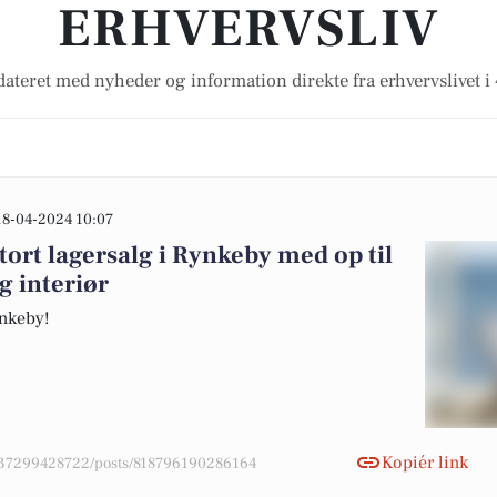
ERHVERVSLIV
ateret med nyheder og information direkte fra erhvervslivet 
18-04-2024 10:07
tort lagersalg i Rynkeby med op til
g interiør
ynkeby!
Kopiér link
4037299428722/posts/818796190286164