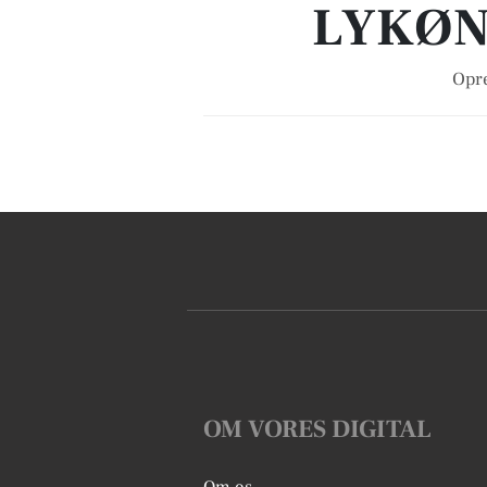
LYKØN
Opre
OM VORES DIGITAL