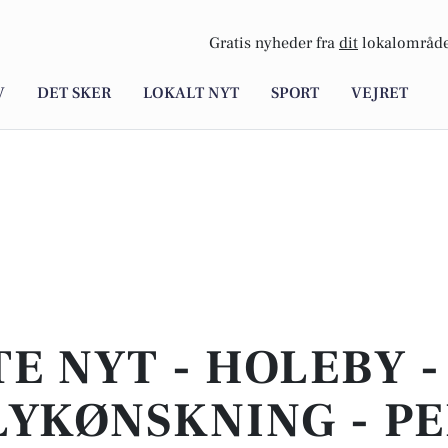
Gratis nyheder fra
dit
lokalområde
V
DET SKER
LOKALT NYT
SPORT
VEJRET
E NYT - HOLEBY 
LYKØNSKNING - P