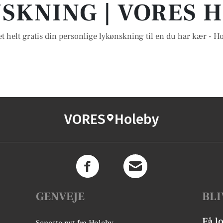
SKNING | VORES 
t helt gratis din personlige lykønskning til en du har kær - H
VORES
Holeby
GENVEJE
BLI
Få l