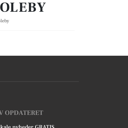
HOLEBY
oleby
V OPDATERET
okale nyheder GRATIS