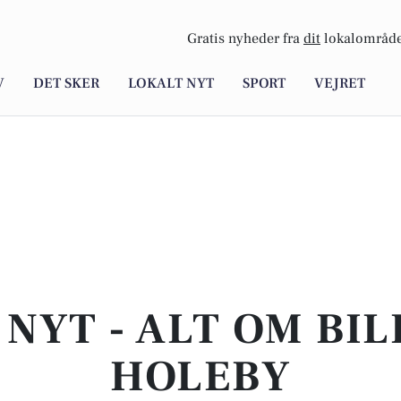
Gratis nyheder fra
dit
lokalområde
V
DET SKER
LOKALT NYT
SPORT
VEJRET
NYT - ALT OM BIL
HOLEBY