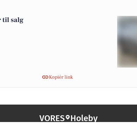
til salg
Kopiér link
VORES
Holeby