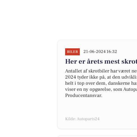
21-06-2024 16:32
BILER
Her er årets mest skr
Antallet af skrotbiler har været n
2024 tyder ikke på, at den udvikl
helt i top over dem, danskerne har
viser en ny opgørelse, som Autopa
Producentansvar.
Kilde: Autoparts24