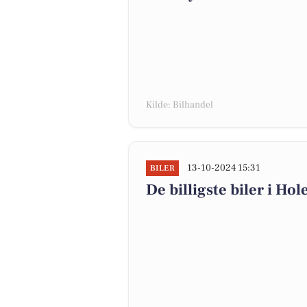
Kilde: Bilhandel
13-10-2024 15:31
BILER
De billigste biler i Ho