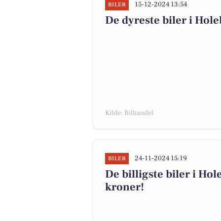
15-12-2024 13:54
BILER
De dyreste biler i Hole
Kilde: Bilhandel
24-11-2024 15:19
BILER
De billigste biler i Hol
kroner!