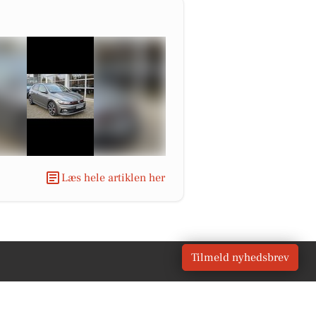
Læs hele artiklen her
Tilmeld nyhedsbrev