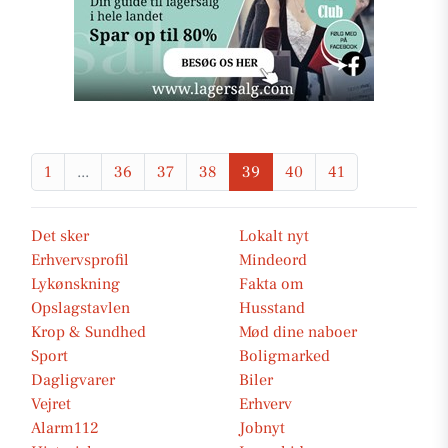
1
...
36
37
38
39
40
41
Det sker
Lokalt nyt
Erhvervsprofil
Mindeord
Lykønskning
Fakta om
Opslagstavlen
Husstand
Krop & Sundhed
Mød dine naboer
Sport
Boligmarked
Dagligvarer
Biler
Vejret
Erhverv
Alarm112
Jobnyt