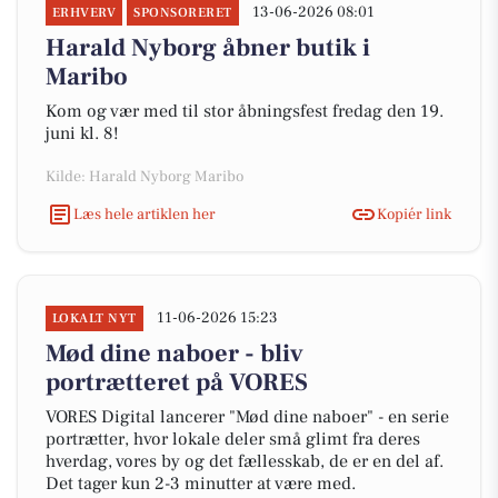
13-06-2026 08:01
ERHVERV
SPONSORERET
Harald Nyborg åbner butik i
Maribo
Kom og vær med til stor åbningsfest fredag den 19.
juni kl. 8!
Kilde: Harald Nyborg Maribo
Læs hele artiklen her
Kopiér link
11-06-2026 15:23
LOKALT NYT
Mød dine naboer - bliv
portrætteret på VORES
VORES Digital lancerer "Mød dine naboer" - en serie
portrætter, hvor lokale deler små glimt fra deres
hverdag, vores by og det fællesskab, de er en del af.
Det tager kun 2-3 minutter at være med.