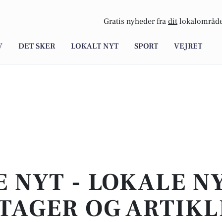
Gratis nyheder fra
dit
lokalområde
V
DET SKER
LOKALT NYT
SPORT
VEJRET
E NYT - LOKALE N
TAGER OG ARTIKL