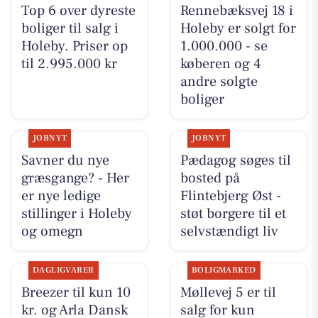
Top 6 over dyreste
Rennebæksvej 18 i
boliger til salg i
Holeby er solgt for
Holeby. Priser op
1.000.000 - se
til 2.995.000 kr
køberen og 4
andre solgte
boliger
JOBNYT
JOBNYT
Savner du nye
Pædagog søges til
græsgange? - Her
bosted på
er nye ledige
Flintebjerg Øst -
stillinger i Holeby
støt borgere til et
og omegn
selvstændigt liv
DAGLIGVARER
BOLIGMARKED
Breezer til kun 10
Møllevej 5 er til
kr. og Arla Dansk
salg for kun