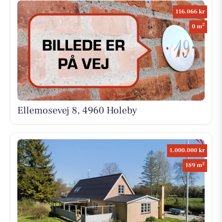
116.066 kr
2
0 m
Ellemosevej 8, 4960 Holeby
1.000.000 kr
2
189 m