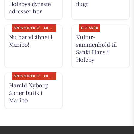
Holebys dyreste
flugt
adresser her
SPONSORERET
ERHVERV
DET SKER
Nu har vi åbnet i
Kultur-
Maribo!
sammenhold til
Sankt Hans i
Holeby
SPONSORERET
ERHVERV
Harald Nyborg
åbner butik i
Maribo