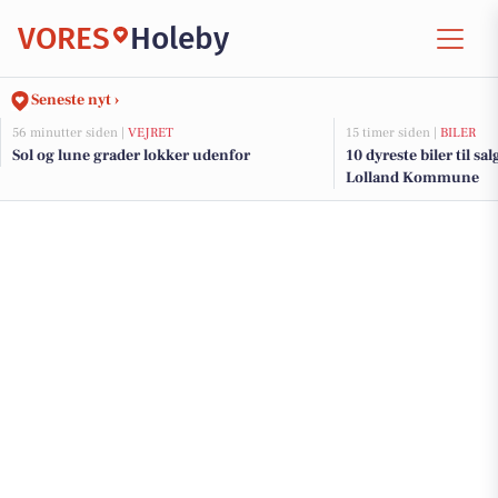
VORES
Holeby
Seneste nyt ›
56 minutter siden |
VEJRET
15 timer siden |
BILER
Sol og lune grader lokker udenfor
10 dyreste biler til sa
Lolland Kommune