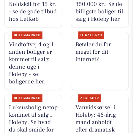
Koldskål for 15 kr.
350.000 kr.: Se de
- se de gode tilbud
billigste boliger til
hos LetKøb
salg i Holeby her
BOLIGMARKED
LOKALT NYT
Vindtoftvej 4 og 1
Betaler du for
anden boliger er
meget for dit
kommet til salg
internet?
denne uge i
Holeby - se
boligerne her.
BOLIGMARKED
ALARM112
Luksusbolig netop
Vanvidskørsel i
kommet til salg i
Holeby: 46-årig
Holeby: Se hvad
mand anholdt
du skal smide for
efter dramatisk