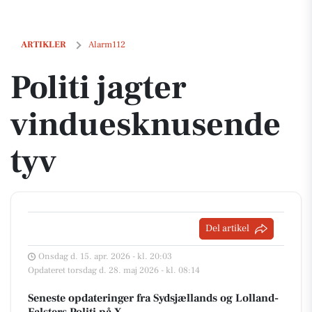
Politi jagter vinduesknusende tyv
ARTIKLER
Alarm112
Politi jagter
vinduesknusende
tyv
Del artikel
Onsdag d. 15. apr. 2026 - kl. 20:03
Opdateret torsdag d. 28. maj 2026 - kl. 08:14
Seneste opdateringer fra Sydsjællands og Lolland-