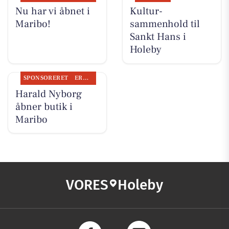
Nu har vi åbnet i
Kultur-
Maribo!
sammenhold til
Sankt Hans i
Holeby
SPONSORERET
ERHVERV
Harald Nyborg
åbner butik i
Maribo
VORES
Holeby