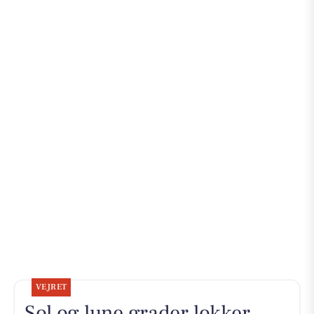
VEJRET
Sol og lune grader lokker