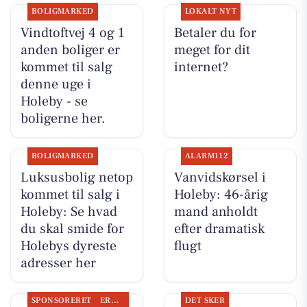
BOLIGMARKED
LOKALT NYT
Vindtoftvej 4 og 1
Betaler du for
anden boliger er
meget for dit
kommet til salg
internet?
denne uge i
Holeby - se
boligerne her.
BOLIGMARKED
ALARM112
Luksusbolig netop
Vanvidskørsel i
kommet til salg i
Holeby: 46-årig
Holeby: Se hvad
mand anholdt
du skal smide for
efter dramatisk
Holebys dyreste
flugt
adresser her
SPONSORERET
ERHVERV
DET SKER