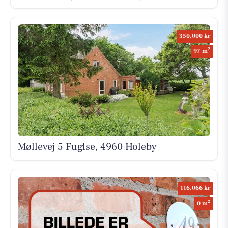
350.000 kr
2
97 m
Møllevej 5 Fuglse, 4960 Holeby
116.066 kr
2
0 m