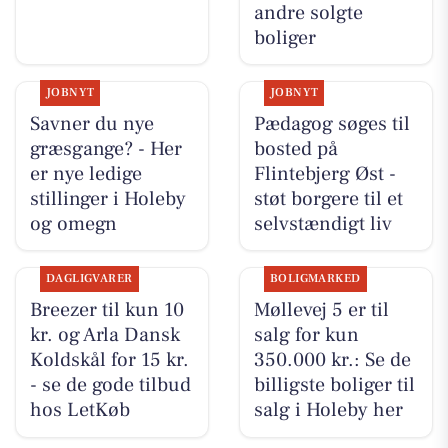
andre solgte
boliger
JOBNYT
JOBNYT
Savner du nye
Pædagog søges til
græsgange? - Her
bosted på
er nye ledige
Flintebjerg Øst -
stillinger i Holeby
støt borgere til et
og omegn
selvstændigt liv
DAGLIGVARER
BOLIGMARKED
Breezer til kun 10
Møllevej 5 er til
kr. og Arla Dansk
salg for kun
Koldskål for 15 kr.
350.000 kr.: Se de
- se de gode tilbud
billigste boliger til
hos LetKøb
salg i Holeby her