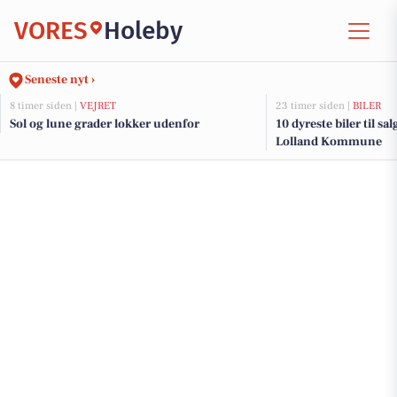
VORES
Holeby
Seneste nyt ›
8 timer siden |
VEJRET
23 timer siden |
BILER
Sol og lune grader lokker udenfor
10 dyreste biler til sa
Lolland Kommune