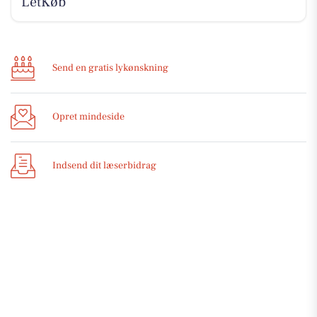
LetKøb
Send en gratis lykønskning
Opret mindeside
Indsend dit læserbidrag