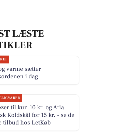
ST LÆSTE
TIKLER
JRET
og varme sætter
sordenen i dag
GLIGVARER
zer til kun 10 kr. og Arla
k Koldskål for 15 kr. - se de
e tilbud hos LetKøb