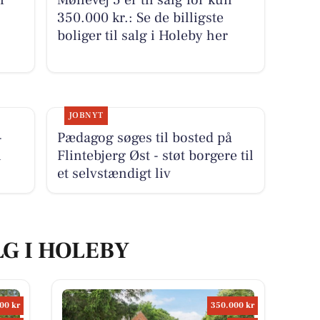
350.000 kr.: Se de billigste
boliger til salg i Holeby her
JOBNYT
-
Pædagog søges til bosted på
i
Flintebjerg Øst - støt borgere til
et selvstændigt liv
LG I HOLEBY
00 kr
350.000 kr