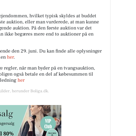
 ejendommen, hvilket typisk skyldes at buddet
rste auktion, eller man vurderede, at man kunne
gende auktion. På den første auktion var det
an ikke begæres mere end to auktioner på en
dende den 29. juni. Du kan finde alle oplysninger
men
her
.
e regler, når man byder på en tvangsauktion,
oligen også betale en del af købesummen til
jledning
her
kilder, herunder Boliga.dk.