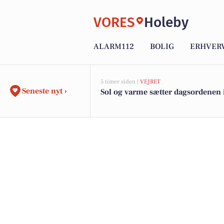
VORES
Holeby
ALARM112
BOLIG
ERHVER
5 timer siden |
VEJRET
Seneste nyt ›
Sol og varme sætter dagsordenen 