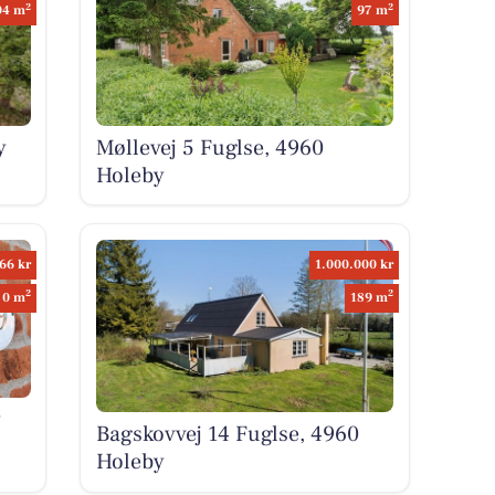
2
2
04 m
97 m
y
Møllevej 5 Fuglse, 4960
Holeby
66 kr
1.000.000 kr
2
2
0 m
189 m
y
Bagskovvej 14 Fuglse, 4960
Holeby