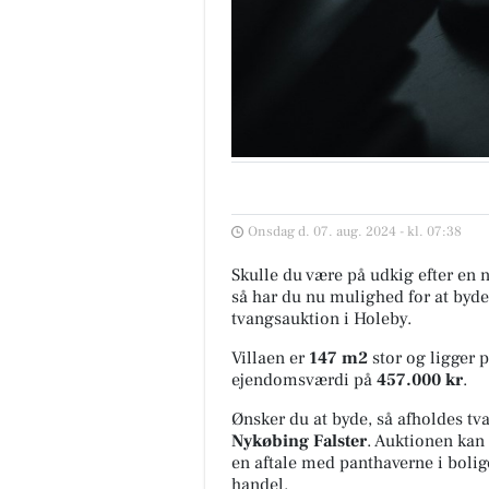
Onsdag d. 07. aug. 2024 - kl. 07:38
Skulle du være på udkig efter en n
så har du nu mulighed for at byd
tvangsauktion i Holeby.
Villaen er
147 m2
stor
og ligger 
ejendomsværdi på
457.000 kr
.
Ønsker du at byde, så afholdes t
Nykøbing Falster
. Auktionen kan 
en aftale med panthaverne i boligen
handel.