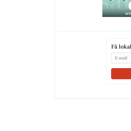
Få loka
Email