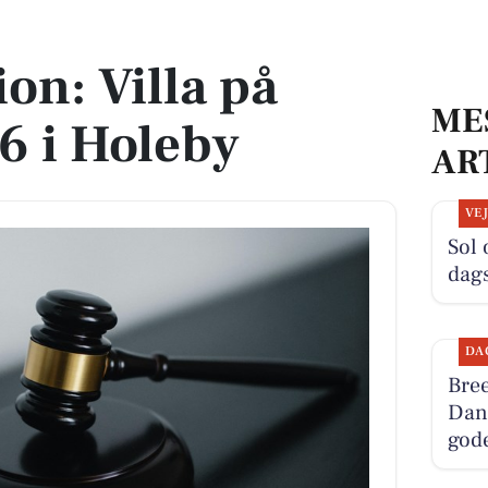
 Holeby
on: Villa på
ME
6 i Holeby
AR
VE
Sol 
dag
DA
Bree
Dans
god