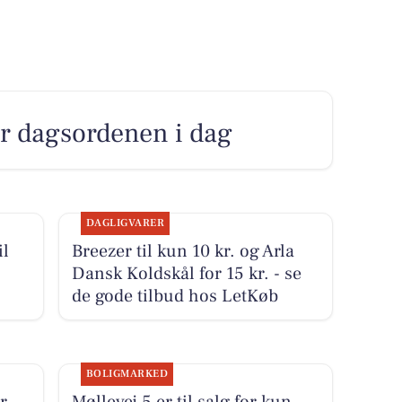
er dagsordenen i dag
DAGLIGVARER
il
Breezer til kun 10 kr. og Arla
Dansk Koldskål for 15 kr. - se
de gode tilbud hos LetKøb
BOLIGMARKED
r
Møllevej 5 er til salg for kun