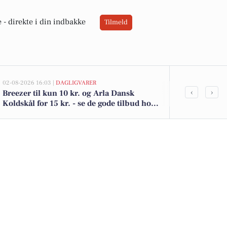
 -
direkte i din indbakke
Tilmeld
02-08-2026 16:03 |
DAGLIGVARER
02-08-2026 15:10
‹
›
Breezer til kun 10 kr. og Arla Dansk
Rennebæksvej
Koldskål for 15 kr. - se de gode tilbud hos
1.000.000 - 
LetKøb
boliger