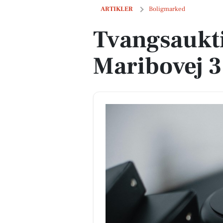
Tvangsauktion: Villa på Maribovej 36 i
ARTIKLER
Boligmarked
Tvangsaukti
Maribovej 3