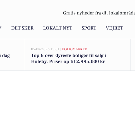
Gratis nyheder fra
dit
lokalområde
V
DET SKER
LOKALT NYT
SPORT
VEJRET
05-08-2026 13:01 |
BOLIGMARKED
i dag
Top 6 over dyreste boliger til salg i
Holeby. Priser op til 2.995.000 kr