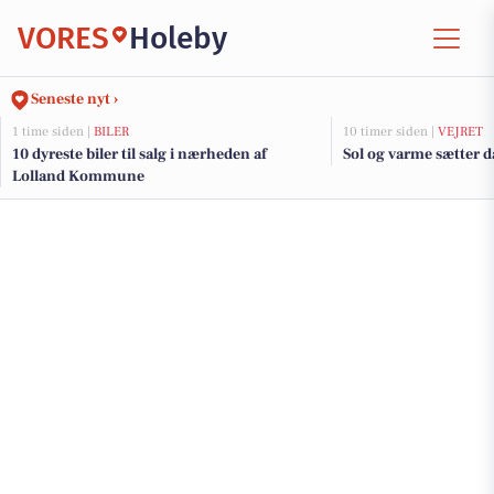
VORES
Holeby
Seneste nyt ›
1 time siden |
BILER
10 timer siden |
VEJRET
10 dyreste biler til salg i nærheden af
Sol og varme sætter 
Lolland Kommune