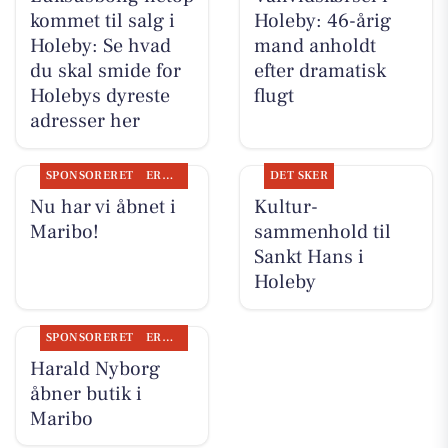
kommet til salg i
Holeby: 46-årig
Holeby: Se hvad
mand anholdt
du skal smide for
efter dramatisk
Holebys dyreste
flugt
adresser her
SPONSORERET
ERHVERV
DET SKER
Nu har vi åbnet i
Kultur-
Maribo!
sammenhold til
Sankt Hans i
Holeby
SPONSORERET
ERHVERV
Harald Nyborg
åbner butik i
Maribo