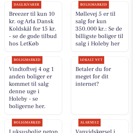
DAGLIGVARER
BOLIGMARKED
Breezer til kun 10
Møllevej 5 er til
kr. og Arla Dansk
salg for kun
Koldskål for 15 kr.
350.000 kr.: Se de
- se de gode tilbud
billigste boliger til
hos LetKøb
salg i Holeby her
BOLIGMARKED
LOKALT NYT
Vindtoftvej 4 og 1
Betaler du for
anden boliger er
meget for dit
kommet til salg
internet?
denne uge i
Holeby - se
boligerne her.
BOLIGMARKED
ALARM112
Luksusbolig netop
Vanvidskørsel i