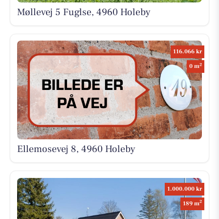
Møllevej 5 Fuglse, 4960 Holeby
116.066 kr
2
0 m
Ellemosevej 8, 4960 Holeby
1.000.000 kr
2
189 m