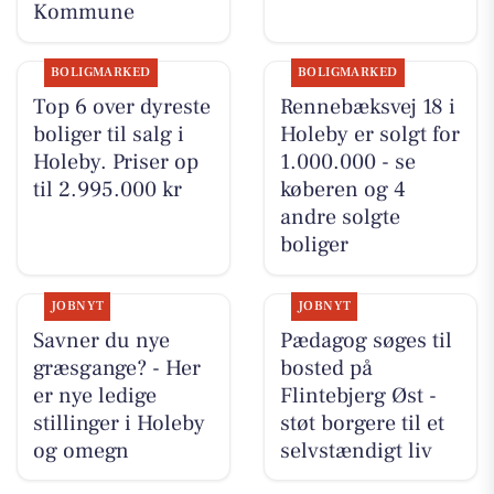
Kommune
BOLIGMARKED
BOLIGMARKED
Top 6 over dyreste
Rennebæksvej 18 i
boliger til salg i
Holeby er solgt for
Holeby. Priser op
1.000.000 - se
til 2.995.000 kr
køberen og 4
andre solgte
boliger
JOBNYT
JOBNYT
Savner du nye
Pædagog søges til
græsgange? - Her
bosted på
er nye ledige
Flintebjerg Øst -
stillinger i Holeby
støt borgere til et
og omegn
selvstændigt liv