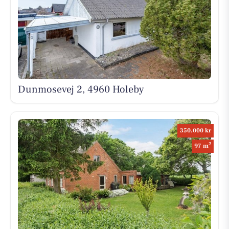
Dunmosevej 2, 4960 Holeby
350.000 kr
2
97 m