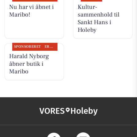
Nu har vi åbnet i
Kultur-
Maribo!
sammenhold til
Sankt Hans i
Holeby
SPONSORERET
ERHVERV
Harald Nyborg
åbner butik i
Maribo
VORES
Holeby