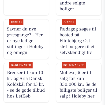
andre solgte
boliger
JOBNYT
JOBNYT
Savner du nye
Pædagog søges til
græsgange? - Her
bosted på
er nye ledige
Flintebjerg Øst -
stillinger i Holeby
støt borgere til et
og omegn
selvstændigt liv
DAGLIGVARER
BOLIGMARKED
Breezer til kun 10
Møllevej 5 er til
kr. og Arla Dansk
salg for kun
Koldskål for 15 kr.
350.000 kr.: Se de
- se de gode tilbud
billigste boliger til
hos LetKøb
salg i Holeby her