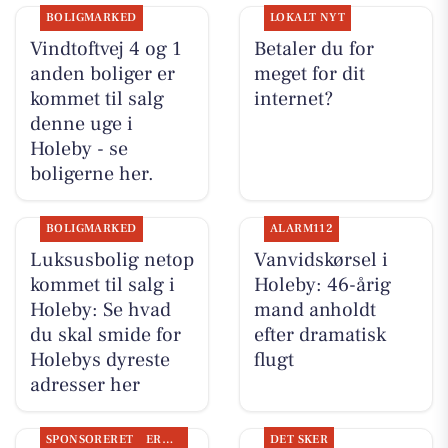
BOLIGMARKED
LOKALT NYT
Vindtoftvej 4 og 1
Betaler du for
anden boliger er
meget for dit
kommet til salg
internet?
denne uge i
Holeby - se
boligerne her.
BOLIGMARKED
ALARM112
Luksusbolig netop
Vanvidskørsel i
kommet til salg i
Holeby: 46-årig
Holeby: Se hvad
mand anholdt
du skal smide for
efter dramatisk
Holebys dyreste
flugt
adresser her
SPONSORERET
ERHVERV
DET SKER