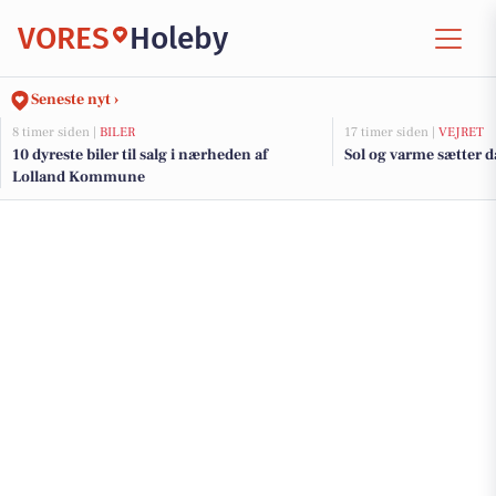
VORES
Holeby
Seneste nyt ›
8 timer siden |
BILER
17 timer siden |
VEJRET
10 dyreste biler til salg i nærheden af
Sol og varme sætter 
Lolland Kommune