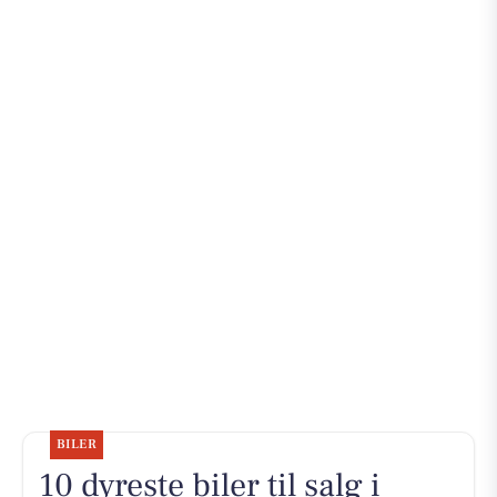
BILER
10 dyreste biler til salg i