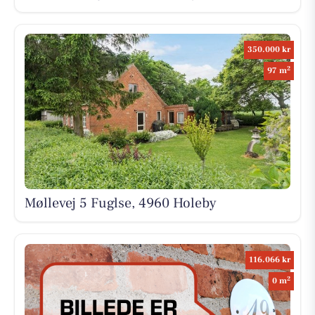
350.000 kr
2
97 m
Møllevej 5 Fuglse, 4960 Holeby
116.066 kr
2
0 m