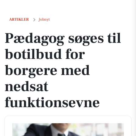
Pædagog søges til botilbud for borgere med nedsat funktionsevne
ARTIKLER
Jobnyt
Pædagog søges til
botilbud for
borgere med
nedsat
funktionsevne