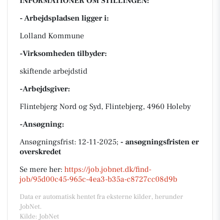
INFORMATIONER OM STILLINGEN:
- Arbejdspladsen ligger i:
Lolland Kommune
-Virksomheden tilbyder:
skiftende arbejdstid
-Arbejdsgiver:
Flintebjerg Nord og Syd, Flintebjerg, 4960 Holeby
-Ansøgning:
Ansøgningsfrist: 12-11-2025;
- ansøgningsfristen er
overskredet
Se mere her:
https://job.jobnet.dk/find-
job/95d00c45-965c-4ea3-b35a-c8727cc08d9b
Data er automatisk hentet fra eksterne kilder, herunder
JobNet.
Kilde: JobNet