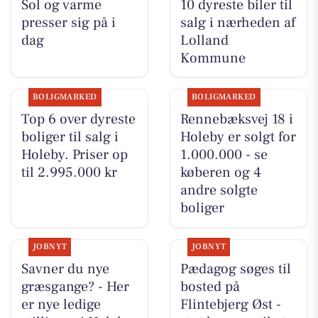
Sol og varme
10 dyreste biler til
presser sig på i
salg i nærheden af
dag
Lolland
Kommune
BOLIGMARKED
BOLIGMARKED
Top 6 over dyreste
Rennebæksvej 18 i
boliger til salg i
Holeby er solgt for
Holeby. Priser op
1.000.000 - se
til 2.995.000 kr
køberen og 4
andre solgte
boliger
JOBNYT
JOBNYT
Savner du nye
Pædagog søges til
græsgange? - Her
bosted på
er nye ledige
Flintebjerg Øst -