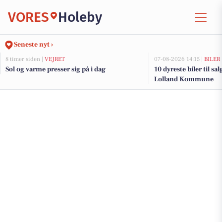
VORES
Holeby
Seneste nyt ›
8 timer siden |
VEJRET
07-08-2026 14:15 |
BILER
Sol og varme presser sig på i dag
10 dyreste biler til sa
Lolland Kommune