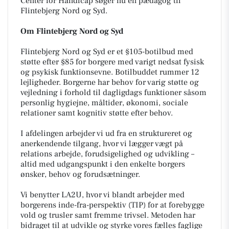
Center for Handicap søger nu en pædagog til
Flintebjerg Nord og Syd.
Om Flintebjerg Nord og Syd
Flintebjerg Nord og Syd er et §105-botilbud med
støtte efter §85 for borgere med varigt nedsat fysisk
og psykisk funktionsevne. Botilbuddet rummer 12
lejligheder. Borgerne har behov for varig støtte og
vejledning i forhold til dagligdags funktioner såsom
personlig hygiejne, måltider, økonomi, sociale
relationer samt kognitiv støtte efter behov.
I afdelingen arbejder vi ud fra en struktureret og
anerkendende tilgang, hvor vi lægger vægt på
relations arbejde, forudsigelighed og udvikling –
altid med udgangspunkt i den enkelte borgers
ønsker, behov og forudsætninger.
Vi benytter LA2U, hvor vi blandt arbejder med
borgerens inde-fra-perspektiv (TIP) for at forebygge
vold og trusler samt fremme trivsel. Metoden har
bidraget til at udvikle og styrke vores fælles faglige