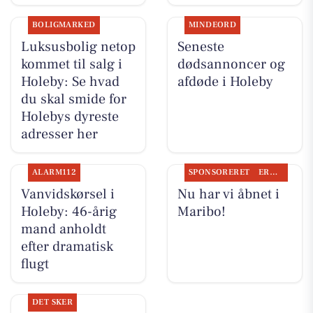
BOLIGMARKED
MINDEORD
Luksusbolig netop
Seneste
kommet til salg i
dødsannoncer og
Holeby: Se hvad
afdøde i Holeby
du skal smide for
Holebys dyreste
adresser her
ALARM112
SPONSORERET
ERHVERV
Vanvidskørsel i
Nu har vi åbnet i
Holeby: 46-årig
Maribo!
mand anholdt
efter dramatisk
flugt
DET SKER