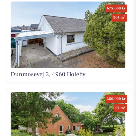
675.000 kr
2
204 m
Dunmosevej 2, 4960 Holeby
350.000 kr
2
97 m