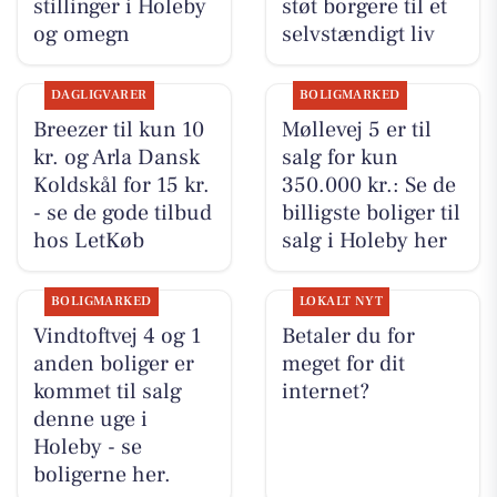
stillinger i Holeby
støt borgere til et
og omegn
selvstændigt liv
DAGLIGVARER
BOLIGMARKED
Breezer til kun 10
Møllevej 5 er til
kr. og Arla Dansk
salg for kun
Koldskål for 15 kr.
350.000 kr.: Se de
- se de gode tilbud
billigste boliger til
hos LetKøb
salg i Holeby her
BOLIGMARKED
LOKALT NYT
Vindtoftvej 4 og 1
Betaler du for
anden boliger er
meget for dit
kommet til salg
internet?
denne uge i
Holeby - se
boligerne her.