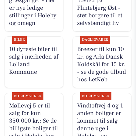
græsgange? - Her
bosted på
er nye ledige
Flintebjerg Øst -
stillinger i Holeby
støt borgere til et
og omegn
selvstændigt liv
BILER
DAGLIGVARER
10 dyreste biler til
Breezer til kun 10
salg i nærheden af
kr. og Arla Dansk
Lolland
Koldskål for 15 kr.
Kommune
- se de gode tilbud
hos LetKøb
BOLIGMARKED
BOLIGMARKED
Møllevej 5 er til
Vindtoftvej 4 og 1
salg for kun
anden boliger er
350.000 kr.: Se de
kommet til salg
billigste boliger til
denne uge i