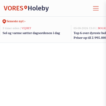
VORES
Holeby
Seneste nyt ›
3 timer siden |
VEJRET
05-08-2026 13:01 |
BOLI
Sol og varme sætter dagsordenen i dag
Top 6 over dyreste boli
Priser op til 2.995.00