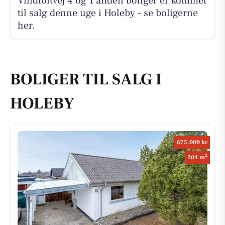
Vindtoftvej 4 og 1 anden boliger er kommet
til salg denne uge i Holeby - se boligerne
her.
BOLIGER TIL SALG I
HOLEBY
675.000 kr
2
204 m