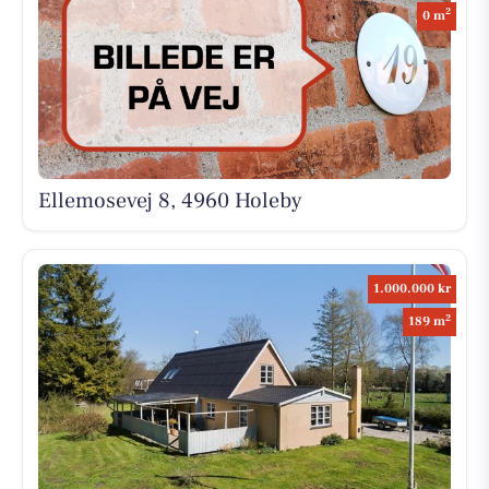
2
0 m
Ellemosevej 8, 4960 Holeby
1.000.000 kr
2
189 m