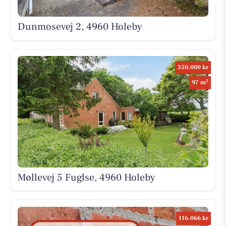
Dunmosevej 2, 4960 Holeby
350.000 kr
2
97 m
Møllevej 5 Fuglse, 4960 Holeby
116.066 kr