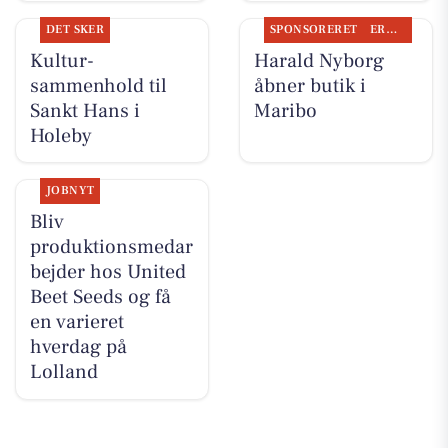
DET SKER
SPONSORERET
ERHVERV
Kultur-
Harald Nyborg
sammenhold til
åbner butik i
Sankt Hans i
Maribo
Holeby
JOBNYT
Bliv
produktionsmedar
bejder hos United
Beet Seeds og få
en varieret
hverdag på
Lolland