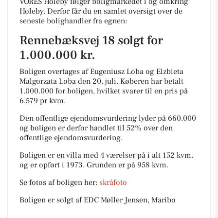
VORES Holeby følger boligmarkedet i og omkring
Holeby. Derfor får du en samlet oversigt over de
seneste bolighandler fra egnen:
Rennebæksvej 18 solgt for
1.000.000 kr.
Boligen overtages af Eugeniusz Loba og Elzbieta
Malgorzata Loba den 20. juli.
Køberen har betalt
1.000.000 for boligen, hvilket svarer til en pris på
6.579 pr kvm.
Den offentlige ejendomsvurdering lyder på 660.000
og boligen er derfor handlet til 52% over den
offentlige ejendomsvurdering.
Boligen er en villa med 4 værelser på i alt 152 kvm.
og er opført i 1973.
Grunden er på 958 kvm.
Se fotos af boligen her:
skråfoto
Boligen er solgt af EDC Møller Jensen, Maribo