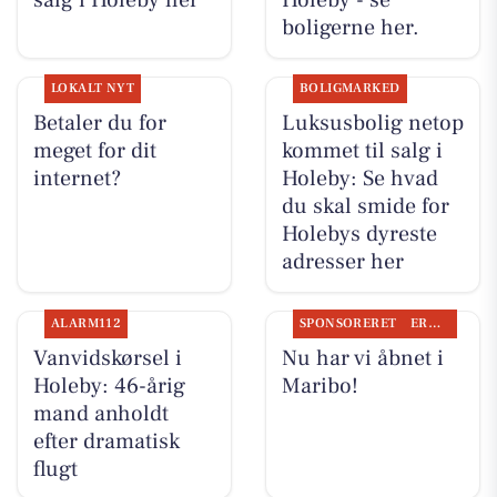
salg i Holeby her
Holeby - se
boligerne her.
LOKALT NYT
BOLIGMARKED
Betaler du for
Luksusbolig netop
meget for dit
kommet til salg i
internet?
Holeby: Se hvad
du skal smide for
Holebys dyreste
adresser her
ALARM112
SPONSORERET
ERHVERV
Vanvidskørsel i
Nu har vi åbnet i
Holeby: 46-årig
Maribo!
mand anholdt
efter dramatisk
flugt