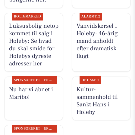
BOLIGMARKED
ALARM112
Luksusbolig netop
Vanvidskørsel i
kommet til salg i
Holeby: 46-årig
Holeby: Se hvad
mand anholdt
du skal smide for
efter dramatisk
Holebys dyreste
flugt
adresser her
SPONSORERET
ERHVERV
DET SKER
Nu har vi åbnet i
Kultur-
Maribo!
sammenhold til
Sankt Hans i
Holeby
SPONSORERET
ERHVERV