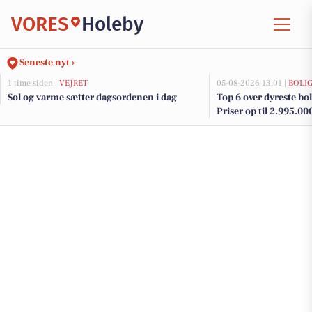
VORES
Holeby
Seneste nyt ›
1 time siden |
VEJRET
05-08-2026 13:01 |
BOLI
Sol og varme sætter dagsordenen i dag
Top 6 over dyreste boli
Priser op til 2.995.00