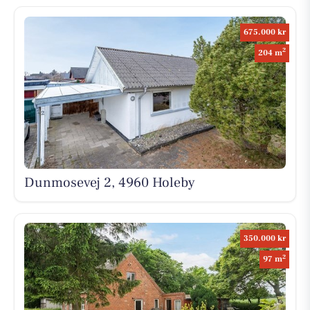
675.000 kr
2
204 m
Dunmosevej 2, 4960 Holeby
350.000 kr
2
97 m