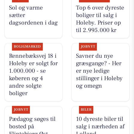
Sol og varme
Top 6 over dyreste
sætter
boliger til salg i
dagsordenen i dag
Holeby. Priser op
til 2.995.000 kr
BOLIGMARKED
JOBNYT
Rennebæksvej 18 i
Savner du nye
Holeby er solgt for
græsgange? - Her
1.000.000 - se
er nye ledige
køberen og 4
stillinger i Holeby
andre solgte
og omegn
boliger
JOBNYT
BILER
Pædagog søges til
10 dyreste biler til
bosted på
salg i nærheden af