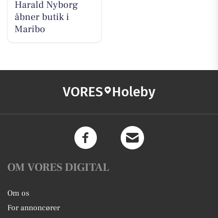
Harald Nyborg
åbner butik i
Maribo
VORES
Holeby
OM VORES DIGITAL
Om os
For annoncører