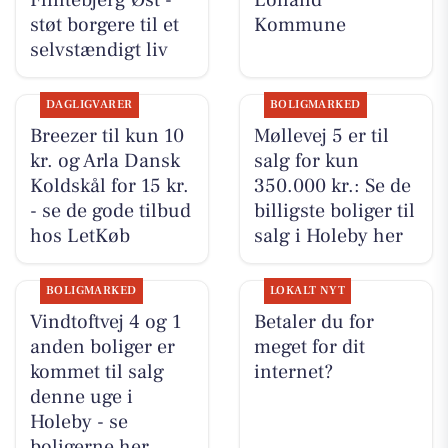
Flintebjerg Øst -
Lolland
støt borgere til et
Kommune
selvstændigt liv
DAGLIGVARER
BOLIGMARKED
Breezer til kun 10
Møllevej 5 er til
kr. og Arla Dansk
salg for kun
Koldskål for 15 kr.
350.000 kr.: Se de
- se de gode tilbud
billigste boliger til
hos LetKøb
salg i Holeby her
BOLIGMARKED
LOKALT NYT
Vindtoftvej 4 og 1
Betaler du for
anden boliger er
meget for dit
kommet til salg
internet?
denne uge i
Holeby - se
boligerne her.