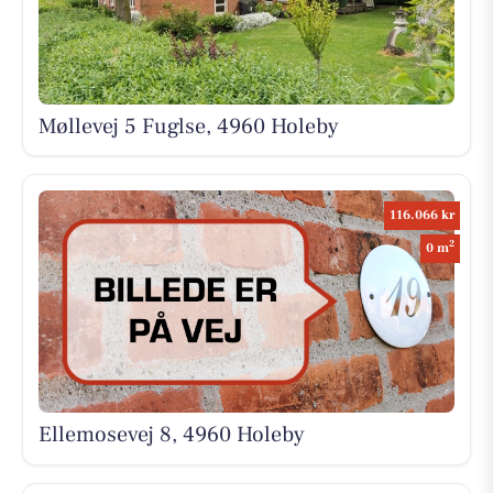
Møllevej 5 Fuglse, 4960 Holeby
116.066 kr
2
0 m
Ellemosevej 8, 4960 Holeby