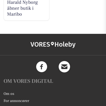
Harald Nyborg
åbner butik i
Maribo
VORES
Holeby
OM VORES DIGITAL
Om os
For annoncører