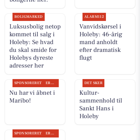
BOLIGMARKED
ALARM112
Luksusbolig netop
Vanvidskørsel i
kommet til salg i
Holeby: 46-årig
Holeby: Se hvad
mand anholdt
du skal smide for
efter dramatisk
Holebys dyreste
flugt
adresser her
SPONSORERET
ERHVERV
DET SKER
Nu har vi åbnet i
Kultur-
Maribo!
sammenhold til
Sankt Hans i
Holeby
SPONSORERET
ERHVERV