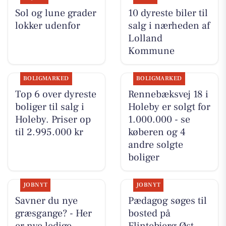
Sol og lune grader
10 dyreste biler til
lokker udenfor
salg i nærheden af
Lolland
Kommune
BOLIGMARKED
BOLIGMARKED
Top 6 over dyreste
Rennebæksvej 18 i
boliger til salg i
Holeby er solgt for
Holeby. Priser op
1.000.000 - se
til 2.995.000 kr
køberen og 4
andre solgte
boliger
JOBNYT
JOBNYT
Savner du nye
Pædagog søges til
græsgange? - Her
bosted på
er nye ledige
Flintebjerg Øst -