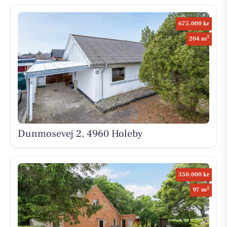
675.000 kr
2
204 m
Dunmosevej 2, 4960 Holeby
350.000 kr
2
97 m