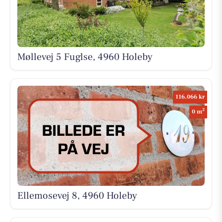
Møllevej 5 Fuglse, 4960 Holeby
116.066 kr
2
0 m
Ellemosevej 8, 4960 Holeby