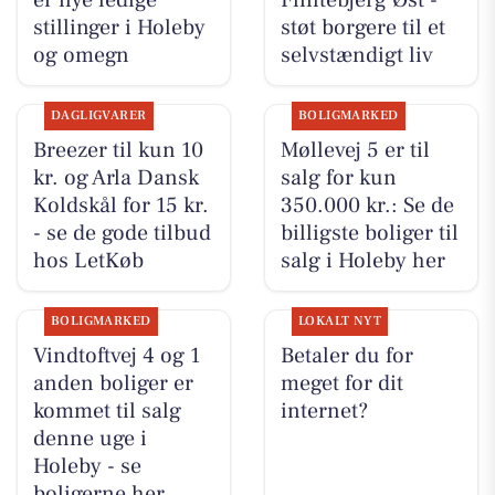
stillinger i Holeby
støt borgere til et
og omegn
selvstændigt liv
DAGLIGVARER
BOLIGMARKED
Breezer til kun 10
Møllevej 5 er til
kr. og Arla Dansk
salg for kun
Koldskål for 15 kr.
350.000 kr.: Se de
- se de gode tilbud
billigste boliger til
hos LetKøb
salg i Holeby her
BOLIGMARKED
LOKALT NYT
Vindtoftvej 4 og 1
Betaler du for
anden boliger er
meget for dit
kommet til salg
internet?
denne uge i
Holeby - se
boligerne her.