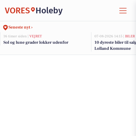
VORES
Holeby
Seneste nyt ›
16 timer siden |
VEJRET
07-08-2026 14:15 |
BILER
Sol og lune grader lokker udenfor
10 dyreste biler til sa
Lolland Kommune