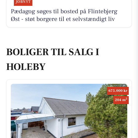
JOBNYT
Pædagog søges til bosted på Flintebjerg
Øst - støt borgere til et selvstændigt liv
BOLIGER TIL SALG I
HOLEBY
675.000 kr
2
204 m