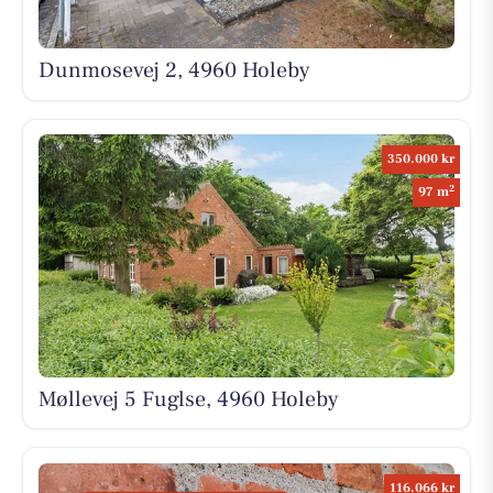
Dunmosevej 2, 4960 Holeby
350.000 kr
2
97 m
Møllevej 5 Fuglse, 4960 Holeby
116.066 kr