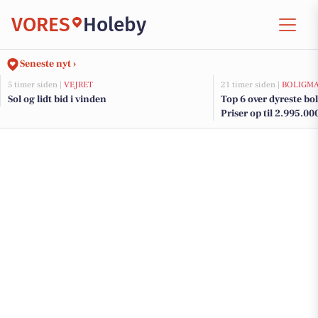
VORES
Holeby
Seneste nyt ›
5 timer siden |
VEJRET
21 timer siden |
BOLIGM
Sol og lidt bid i vinden
Top 6 over dyreste boli
Priser op til 2.995.00