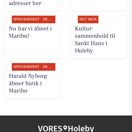
adresser her
SPONSORERET
ERHVERV
DET SKER
Nu har vi åbnet i
Kultur-
Maribo!
sammenhold til
Sankt Hans i
Holeby
SPONSORERET
ERHVERV
Harald Nyborg
åbner butik i
Maribo
VORES
Holeby