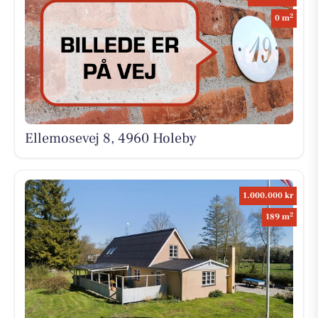
2
0 m
Ellemosevej 8, 4960 Holeby
1.000.000 kr
2
189 m