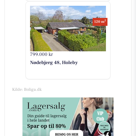
2
120 m
799.000 kr
Nødebjerg 48, Holeby
Kilde: Boliga.dk