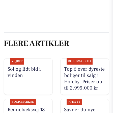
FLERE ARTIKLER
VEJRET
BOLIGMARKED
Sol og lidt bid i
Top 6 over dyreste
vinden
boliger til salg i
Holeby. Priser op
til 2.995.000 kr
BOLIGMARKED
JOBNYT
Rennebæksvej 18 i
Savner du nye