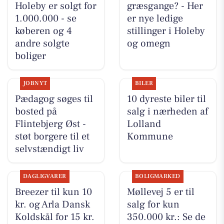
Holeby er solgt for
græsgange? - Her
1.000.000 - se
er nye ledige
køberen og 4
stillinger i Holeby
andre solgte
og omegn
boliger
JOBNYT
BILER
Pædagog søges til
10 dyreste biler til
bosted på
salg i nærheden af
Flintebjerg Øst -
Lolland
støt borgere til et
Kommune
selvstændigt liv
DAGLIGVARER
BOLIGMARKED
Breezer til kun 10
Møllevej 5 er til
kr. og Arla Dansk
salg for kun
Koldskål for 15 kr.
350.000 kr.: Se de