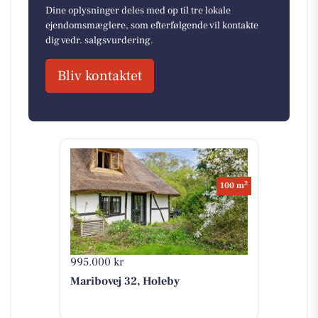
Dine oplysninger deles med op til tre lokale
ejendomsmæglere, som efterfølgende vil kontakte
dig vedr. salgsvurdering.
Bliv kontaktet
2
100 m
995.000 kr
Maribovej 32, Holeby