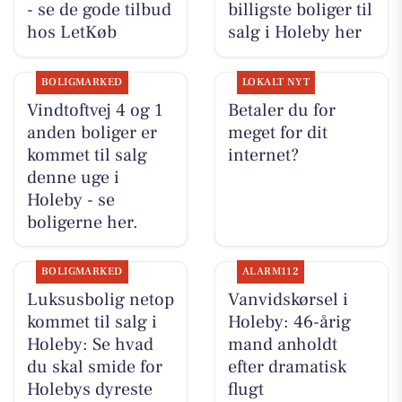
- se de gode tilbud
billigste boliger til
hos LetKøb
salg i Holeby her
BOLIGMARKED
LOKALT NYT
Vindtoftvej 4 og 1
Betaler du for
anden boliger er
meget for dit
kommet til salg
internet?
denne uge i
Holeby - se
boligerne her.
BOLIGMARKED
ALARM112
Luksusbolig netop
Vanvidskørsel i
kommet til salg i
Holeby: 46-årig
Holeby: Se hvad
mand anholdt
du skal smide for
efter dramatisk
Holebys dyreste
flugt