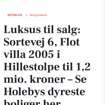
Luksus til salg: Sortevej 6, Flot villa 2005 i Hillestolpe til 1,2 mio. k
ARTIKLER
Boligmarked
Luksus til salg:
Sortevej 6, Flot
villa 2005 i
Hillestolpe til 1,2
mio. kroner – Se
Holebys dyreste
boliger her