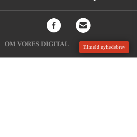
OM VORES DIGITAL
Tilmeld nyhedsbrev
Om os
For annoncører
Vilkår og Privatlivspolitik
Kontakt VORES Digital
Administrer samtykke
GENVEJE
Seneste nyt fra Holeby