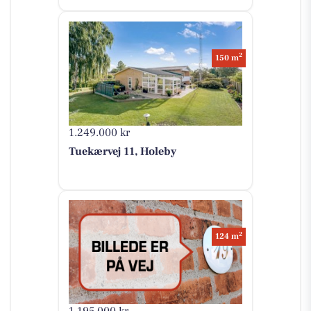
2
150 m
1.249.000 kr
Tuekærvej 11, Holeby
2
124 m