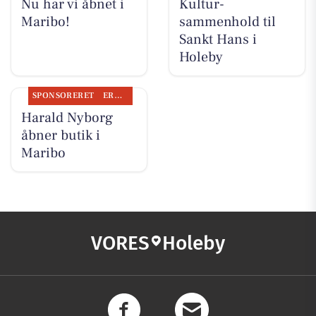
Nu har vi åbnet i
Kultur-
Maribo!
sammenhold til
Sankt Hans i
Holeby
SPONSORERET
ERHVERV
Harald Nyborg
åbner butik i
Maribo
VORES
Holeby