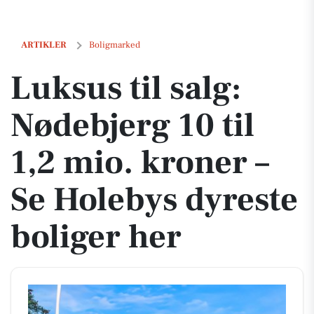
Luksus til salg: Nødebjerg 10 til 1,2 mio. kroner – Se Holebys dyreste
ARTIKLER
Boligmarked
Luksus til salg:
Nødebjerg 10 til
1,2 mio. kroner –
Se Holebys dyreste
boliger her