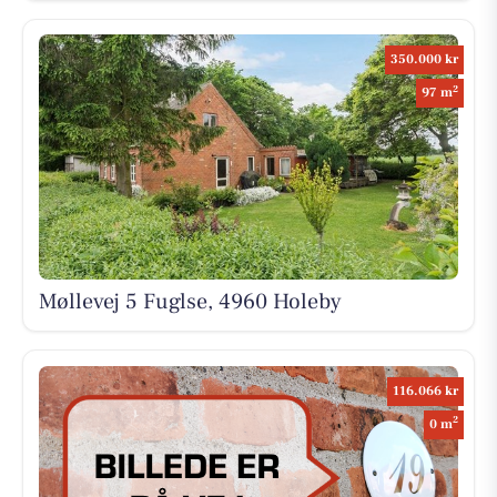
350.000 kr
2
97 m
Møllevej 5 Fuglse, 4960 Holeby
116.066 kr
2
0 m