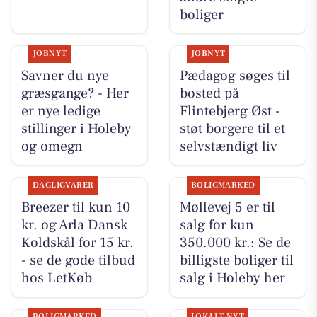
boliger
JOBNYT
JOBNYT
Savner du nye
Pædagog søges til
græsgange? - Her
bosted på
er nye ledige
Flintebjerg Øst -
stillinger i Holeby
støt borgere til et
og omegn
selvstændigt liv
DAGLIGVARER
BOLIGMARKED
Breezer til kun 10
Møllevej 5 er til
kr. og Arla Dansk
salg for kun
Koldskål for 15 kr.
350.000 kr.: Se de
- se de gode tilbud
billigste boliger til
hos LetKøb
salg i Holeby her
BOLIGMARKED
LOKALT NYT