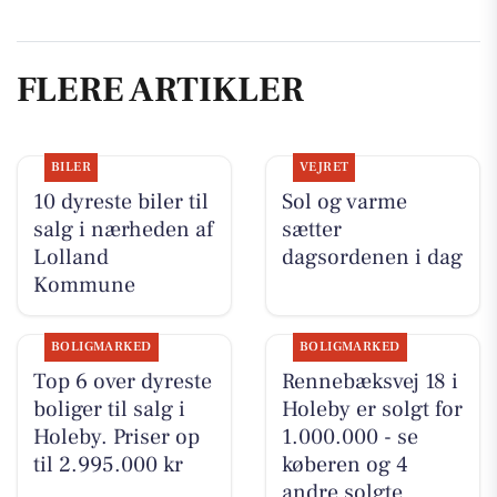
FLERE ARTIKLER
BILER
VEJRET
10 dyreste biler til
Sol og varme
salg i nærheden af
sætter
Lolland
dagsordenen i dag
Kommune
BOLIGMARKED
BOLIGMARKED
Top 6 over dyreste
Rennebæksvej 18 i
boliger til salg i
Holeby er solgt for
Holeby. Priser op
1.000.000 - se
til 2.995.000 kr
køberen og 4
andre solgte