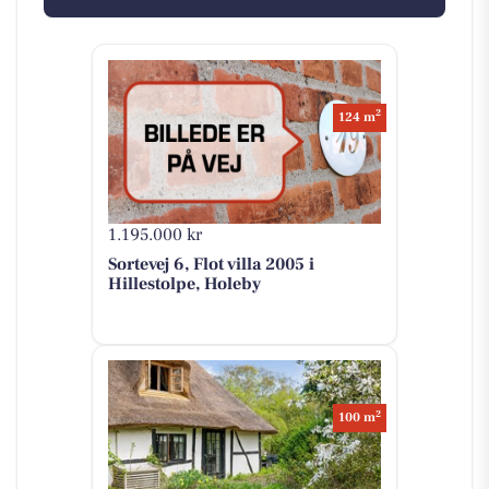
2
124 m
1.195.000 kr
Sortevej 6, Flot villa 2005 i
Hillestolpe, Holeby
2
100 m