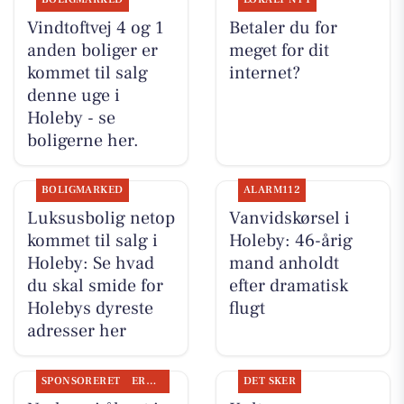
Vindtoftvej 4 og 1
Betaler du for
anden boliger er
meget for dit
kommet til salg
internet?
denne uge i
Holeby - se
boligerne her.
BOLIGMARKED
ALARM112
Luksusbolig netop
Vanvidskørsel i
kommet til salg i
Holeby: 46-årig
Holeby: Se hvad
mand anholdt
du skal smide for
efter dramatisk
Holebys dyreste
flugt
adresser her
SPONSORERET
ERHVERV
DET SKER