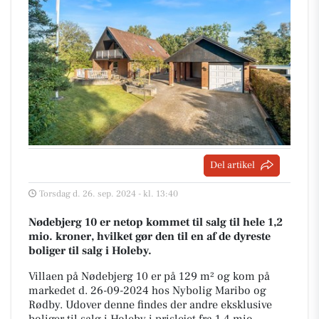
Del artikel
Torsdag d. 26. sep. 2024 - kl. 13:40
Nødebjerg 10 er netop kommet til salg til hele 1,2
mio. kroner, hvilket gør den til en af de dyreste
boliger til salg i Holeby.
Villaen på Nødebjerg 10 er på 129 m² og kom på
markedet d. 26-09-2024 hos Nybolig Maribo og
Rødby. Udover denne findes der andre eksklusive
boliger til salg i Holeby i prislejet fra 1,4 mio.