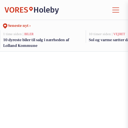
VORES
Holeby
Seneste nyt ›
1 time siden |
BILER
10 timer siden |
VEJRET
10 dyreste biler til salg i nærheden af
Sol og varme sætter 
Lolland Kommune