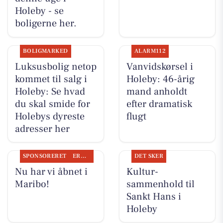
Holeby - se
boligerne her.
BOLIGMARKED
ALARM112
Luksusbolig netop
Vanvidskørsel i
kommet til salg i
Holeby: 46-årig
Holeby: Se hvad
mand anholdt
du skal smide for
efter dramatisk
Holebys dyreste
flugt
adresser her
SPONSORERET
ERHVERV
DET SKER
Nu har vi åbnet i
Kultur-
Maribo!
sammenhold til
Sankt Hans i
Holeby