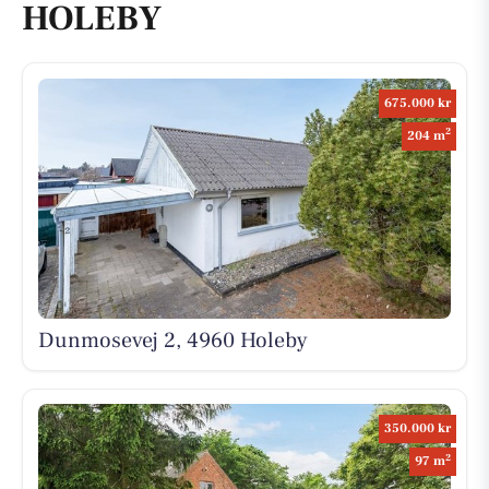
HOLEBY
675.000 kr
2
204 m
Dunmosevej 2, 4960 Holeby
350.000 kr
2
97 m