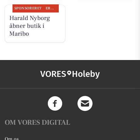
SPONSORERET
ERHVERV
Harald Nyborg
åbner butik i
Maribo
VORES
Holeby
OM VORES DIGITAL
Om os