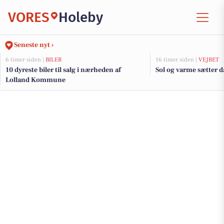
VORES
Holeby
Seneste nyt ›
6 timer siden |
BILER
16 timer siden |
VEJRET
10 dyreste biler til salg i nærheden af
Sol og varme sætter 
Lolland Kommune