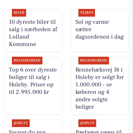
BILER
VEJRET
10 dyreste biler til
Sol og varme
salg i nærheden af
sætter
Lolland
dagsordenen i dag
Kommune
BOLIGMARKED
BOLIGMARKED
Top 6 over dyreste
Rennebæksvej 18 i
boliger til salg i
Holeby er solgt for
Holeby. Priser op
1.000.000 - se
til 2.995.000 kr
køberen og 4
andre solgte
boliger
JOBNYT
JOBNYT
Savner du nye
Pædagog søges til