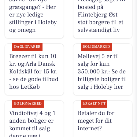
græsgange? - Her
bosted på
er nye ledige
Flintebjerg Øst -
stillinger i Holeby
støt borgere til et
og omegn
selvstændigt liv
DAGLIGVARER
BOLIGMARKED
Breezer til kun 10
Møllevej 5 er til
kr. og Arla Dansk
salg for kun
Koldskål for 15 kr.
350.000 kr.: Se de
- se de gode tilbud
billigste boliger til
hos LetKøb
salg i Holeby her
BOLIGMARKED
LOKALT NYT
Vindtoftvej 4 og 1
Betaler du for
anden boliger er
meget for dit
kommet til salg
internet?
denne uge i