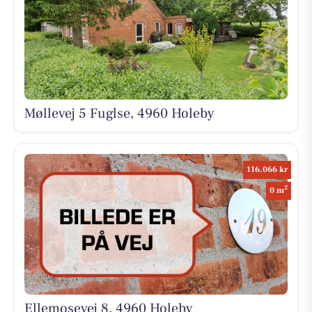
Møllevej 5 Fuglse, 4960 Holeby
116.066 kr
2
0 m
Ellemosevej 8, 4960 Holeby