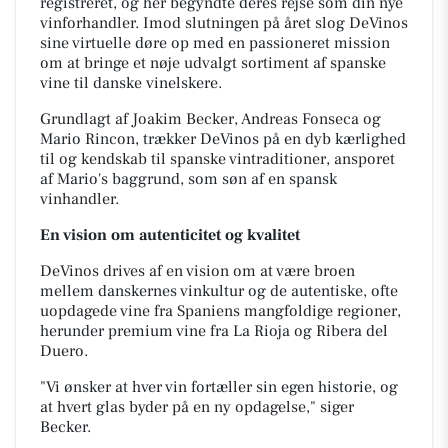
registreret, og her begyndte deres
rejse som din nye
vinforhandler. Imod slutningen på året slog DeVinos
sine virtuelle døre op
med en passioneret mission
om at bringe et nøje udvalgt sortiment af spanske
vine til danske
vinelskere.
Grundlagt af Joakim Becker, Andreas Fonseca og
Mario Rincon, trækker DeVinos
på en dyb kærlighed
til og kendskab til spanske vintraditioner, ansporet
af Mario's baggrund,
som søn af en spansk
vinhandler.
En vision om autenticitet og kvalitet
DeVinos drives af en vision om at være broen
mellem danskernes vinkultur og de autentiske,
ofte
uopdagede vine fra Spaniens mangfoldige regioner,
herunder premium vine fra La Rioja
og Ribera del
Duero.
"Vi ønsker at hver vin fortæller sin egen historie, og
at hvert glas byder
på en ny opdagelse," siger
Becker.