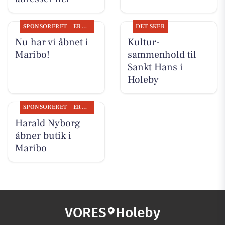
SPONSORERET
ERHVERV
DET SKER
Nu har vi åbnet i
Kultur-
Maribo!
sammenhold til
Sankt Hans i
Holeby
SPONSORERET
ERHVERV
Harald Nyborg
åbner butik i
Maribo
VORES
Holeby