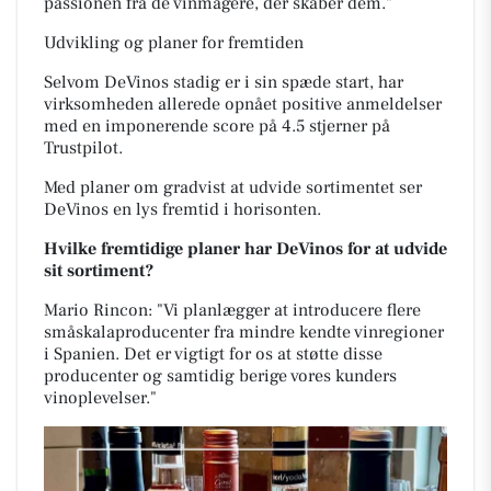
passionen fra de vinmagere, der skaber dem."
Udvikling og planer for fremtiden
Selvom DeVinos stadig er i sin spæde start, har
virksomheden allerede opnået positive anmeldelser
med en imponerende score på 4.5 stjerner på
Trustpilot.
Med planer om gradvist at udvide sortimentet ser
DeVinos en lys fremtid i horisonten.
Hvilke fremtidige planer har DeVinos for at udvide
sit sortiment?
Mario Rincon: "Vi planlægger at introducere flere
småskalaproducenter fra mindre kendte vinregioner
i Spanien. Det er vigtigt for os at støtte disse
producenter og samtidig berige vores kunders
vinoplevelser."