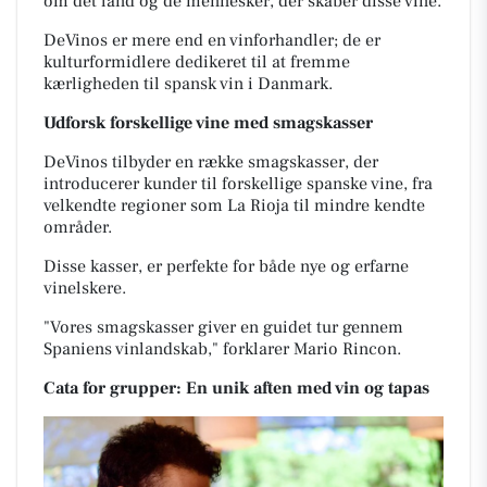
om det land og de mennesker, der skaber disse vine.
DeVinos er mere end en vinforhandler; de er
kulturformidlere dedikeret til at fremme
kærligheden til spansk vin i Danmark.
Udforsk forskellige vine med smagskasser
DeVinos tilbyder en række smagskasser, der
introducerer kunder til forskellige spanske vine, fra
velkendte regioner som La Rioja til mindre kendte
områder.
Disse kasser, er perfekte for både nye og erfarne
vinelskere.
"Vores smagskasser giver en guidet tur gennem
Spaniens vinlandskab," forklarer Mario Rincon.
Cata for grupper: En u
nik aften med vin og t
apas