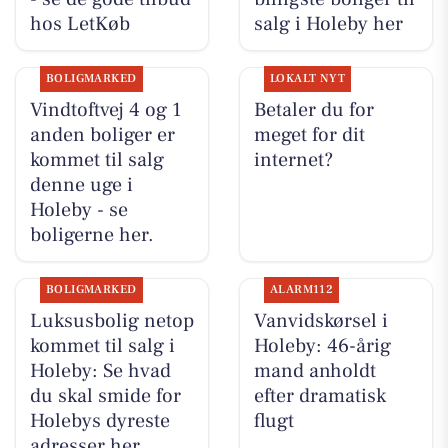
hos LetKøb
salg i Holeby her
BOLIGMARKED
LOKALT NYT
Vindtoftvej 4 og 1
Betaler du for
anden boliger er
meget for dit
kommet til salg
internet?
denne uge i
Holeby - se
boligerne her.
BOLIGMARKED
ALARM112
Luksusbolig netop
Vanvidskørsel i
kommet til salg i
Holeby: 46-årig
Holeby: Se hvad
mand anholdt
du skal smide for
efter dramatisk
Holebys dyreste
flugt
adresser her