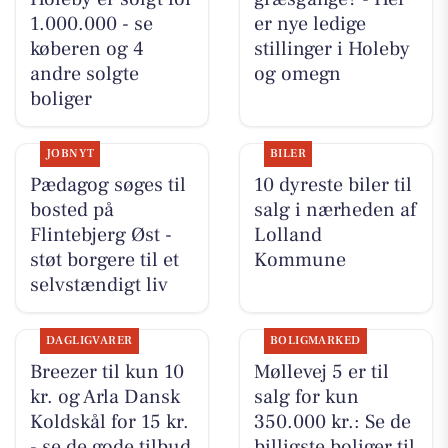
1.000.000 - se
er nye ledige
køberen og 4
stillinger i Holeby
andre solgte
og omegn
boliger
JOBNYT
BILER
Pædagog søges til
10 dyreste biler til
bosted på
salg i nærheden af
Flintebjerg Øst -
Lolland
støt borgere til et
Kommune
selvstændigt liv
DAGLIGVARER
BOLIGMARKED
Breezer til kun 10
Møllevej 5 er til
kr. og Arla Dansk
salg for kun
Koldskål for 15 kr.
350.000 kr.: Se de
- se de gode tilbud
billigste boliger til