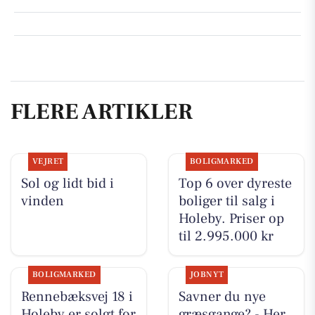
FLERE ARTIKLER
VEJRET
BOLIGMARKED
Sol og lidt bid i
Top 6 over dyreste
vinden
boliger til salg i
Holeby. Priser op
til 2.995.000 kr
BOLIGMARKED
JOBNYT
Rennebæksvej 18 i
Savner du nye
Holeby er solgt for
græsgange? - Her