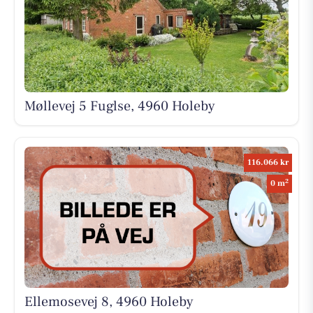
Møllevej 5 Fuglse, 4960 Holeby
116.066 kr
2
0 m
Ellemosevej 8, 4960 Holeby