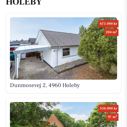
HOLEBY
675.000 kr
2
204 m
Dunmosevej 2, 4960 Holeby
350.000 kr
2
97 m