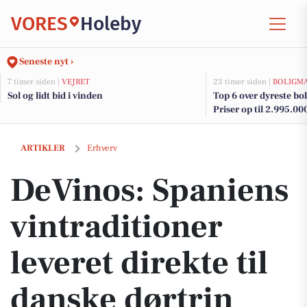
VORES
Holeby
Seneste nyt ›
7 timer siden |
VEJRET
23 timer siden |
BOLIGM
Sol og lidt bid i vinden
Top 6 over dyreste boli
Priser op til 2.995.00
DeVinos: Spaniens vintraditioner leveret direkte til danske dørtrin
ARTIKLER
Erhverv
DeVinos: Spaniens
vintraditioner
leveret direkte til
danske dørtrin