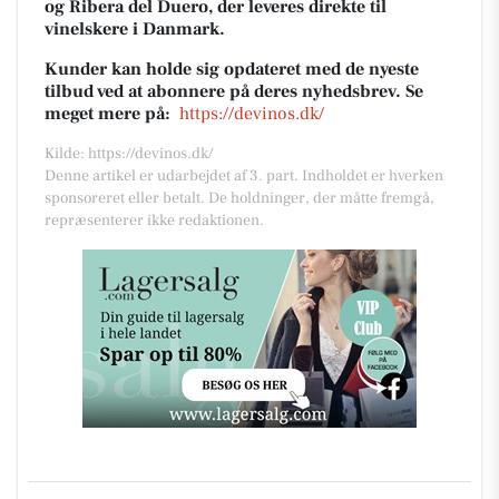
og Ribera del Duero, der leveres direkte til
vinelskere i Danmark.
Kunder kan holde sig opdateret med de nyeste
tilbud ved at abonnere på deres nyhedsbrev. Se
meget mere på:
https://devinos.dk/
Kilde: https://devinos.dk/
Denne artikel er udarbejdet af 3. part. Indholdet er hverken
sponsoreret eller betalt. De holdninger, der måtte fremgå,
repræsenterer ikke redaktionen.