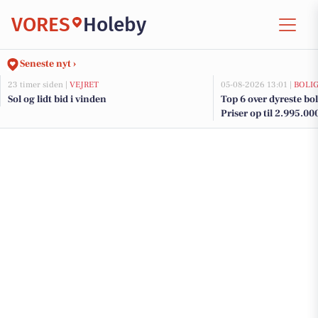
VORES
Holeby
Seneste nyt ›
23 timer siden |
VEJRET
05-08-2026 13:01 |
BOLI
Sol og lidt bid i vinden
Top 6 over dyreste boli
Priser op til 2.995.00