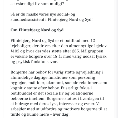
selvstændigt liv som muligt?
Så er du måske vores nye social- og
sundhedsassistent i Flintebjerg Nord og Syd!
Om Flintebjerg Nord og Syd
Flintebjerg Nord og Syd er et botilbud med 12
lejeboliger, der drives efter den almennyttige lejelov
§105 og hvor der ydes støtte efter §85. Målgruppen
er voksne borgere over 18 år med varig nedsat fysisk
og psykisk funktionsevne.
Borgerne har behov for varig støtte og vejledning i
almindelige daglige funktioner som personlig
hygiejne, måltider, økonomi, sociale relationer samt
kognitiv støtte efter behov. Et særligt fokus i
botilbuddet er det sociale liv og relationerne
beboerne imellem. Borgerne støttes i hverdagen til
at bidrage med deres lyst, interesser og evner. Vi
arbejder med at udfordre og motivere borgerne til at
turde og kunne mere – hver dag.