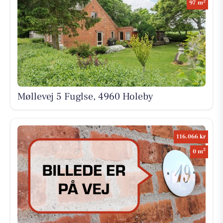
2
97 m
Møllevej 5 Fuglse, 4960 Holeby
116.066 kr
2
0 m