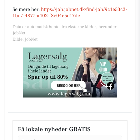
Se mere her:
https://job.jobnet.dk/find-job/9c1e53c3-
1bd7-4877-a402-f8c04c5d17dc
Data er automatisk hentet fra eksterne kilder, herunder
JobNet.
Kilde: JobNet
Få lokale nyheder GRATIS
Email