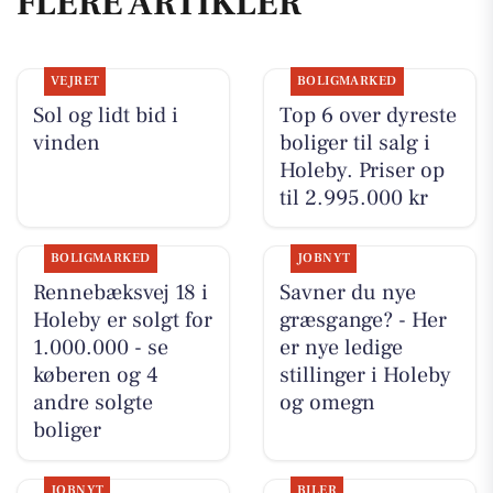
FLERE ARTIKLER
VEJRET
BOLIGMARKED
Sol og lidt bid i
Top 6 over dyreste
vinden
boliger til salg i
Holeby. Priser op
til 2.995.000 kr
BOLIGMARKED
JOBNYT
Rennebæksvej 18 i
Savner du nye
Holeby er solgt for
græsgange? - Her
1.000.000 - se
er nye ledige
køberen og 4
stillinger i Holeby
andre solgte
og omegn
boliger
JOBNYT
BILER