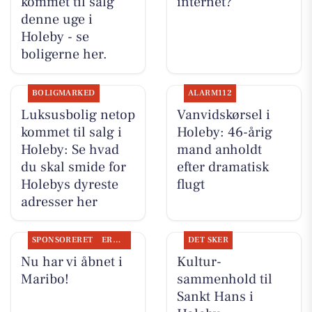
kommet til salg
internet?
denne uge i
Holeby - se
boligerne her.
BOLIGMARKED
ALARM112
Luksusbolig netop
Vanvidskørsel i
kommet til salg i
Holeby: 46-årig
Holeby: Se hvad
mand anholdt
du skal smide for
efter dramatisk
Holebys dyreste
flugt
adresser her
SPONSORERET
ERHVERV
DET SKER
Nu har vi åbnet i
Kultur-
Maribo!
sammenhold til
Sankt Hans i