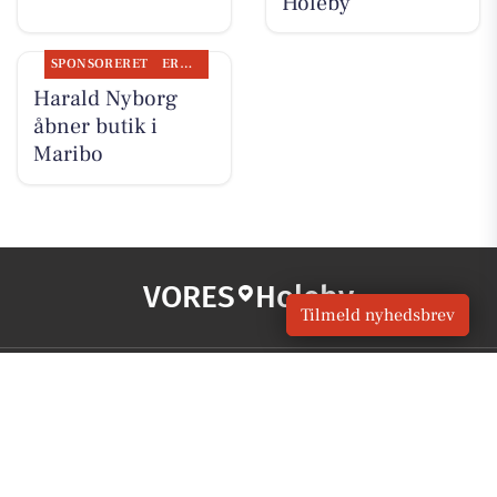
Holeby
SPONSORERET
ERHVERV
Harald Nyborg
åbner butik i
Maribo
VORES
Holeby
Tilmeld nyhedsbrev
OM VORES DIGITAL