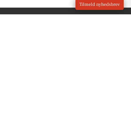
Tilmeld nyhedsbrev
VORES
Holeby
OM VORES DIGITAL
Om os
For annoncører
Vilkår og Privatlivspolitik
Kontakt VORES Digital
Administrer samtykke