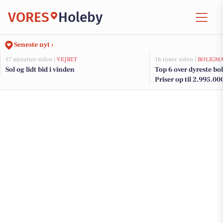
VORES
Holeby
Seneste nyt ›
17 minutter siden |
VEJRET
16 timer siden |
BOLIGM
Sol og lidt bid i vinden
Top 6 over dyreste boli
Priser op til 2.995.00