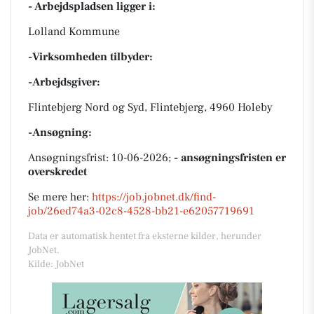
- Arbejdspladsen ligger i:
Lolland Kommune
-Virksomheden tilbyder:
-Arbejdsgiver:
Flintebjerg Nord og Syd, Flintebjerg, 4960 Holeby
-Ansøgning:
Ansøgningsfrist: 10-06-2026;
- ansøgningsfristen er
overskredet
Se mere her:
https://job.jobnet.dk/find-
job/26ed74a3-02c8-4528-bb21-e62057719691
Data er automatisk hentet fra eksterne kilder, herunder
JobNet.
Kilde: JobNet