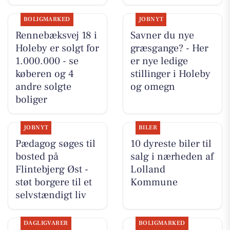
BOLIGMARKED
JOBNYT
Rennebæksvej 18 i
Savner du nye
Holeby er solgt for
græsgange? - Her
1.000.000 - se
er nye ledige
køberen og 4
stillinger i Holeby
andre solgte
og omegn
boliger
JOBNYT
BILER
Pædagog søges til
10 dyreste biler til
bosted på
salg i nærheden af
Flintebjerg Øst -
Lolland
støt borgere til et
Kommune
selvstændigt liv
DAGLIGVARER
BOLIGMARKED