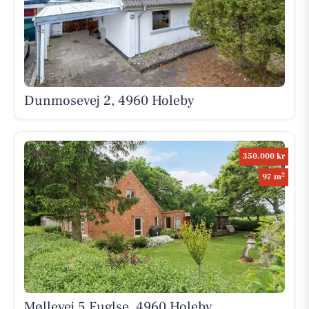
Dunmosevej 2, 4960 Holeby
350.000 kr
2
97 m
Møllevej 5 Fuglse, 4960 Holeby