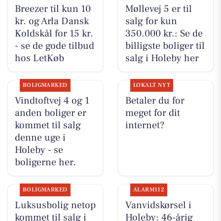
Breezer til kun 10
Møllevej 5 er til
kr. og Arla Dansk
salg for kun
Koldskål for 15 kr.
350.000 kr.: Se de
- se de gode tilbud
billigste boliger til
hos LetKøb
salg i Holeby her
BOLIGMARKED
LOKALT NYT
Vindtoftvej 4 og 1
Betaler du for
anden boliger er
meget for dit
kommet til salg
internet?
denne uge i
Holeby - se
boligerne her.
BOLIGMARKED
ALARM112
Luksusbolig netop
Vanvidskørsel i
kommet til salg i
Holeby: 46-årig