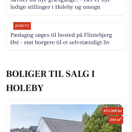
ledige stillinger i Holeby og omegn
JOBNYT
Pædagog søges til bosted på Flintebjerg
Øst - støt borgere til et selvstændigt liv
BOLIGER TIL SALG I
HOLEBY
675.000 kr
2
204 m