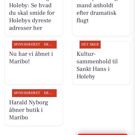
Holeby: Se hvad
mand anholdt
du skal smide for
efter dramatisk
Holebys dyreste
flugt
adresser her
SPONSORERET
ERHVERV
DET SKER
Nu har vi åbnet i
Kultur-
Maribo!
sammenhold til
Sankt Hans i
Holeby
SPONSORERET
ERHVERV
Harald Nyborg
åbner butik i
Maribo