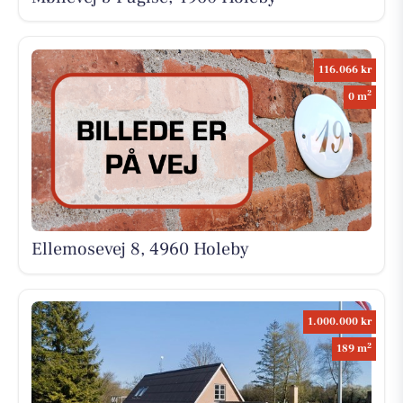
116.066 kr
2
0 m
Ellemosevej 8, 4960 Holeby
1.000.000 kr
2
189 m