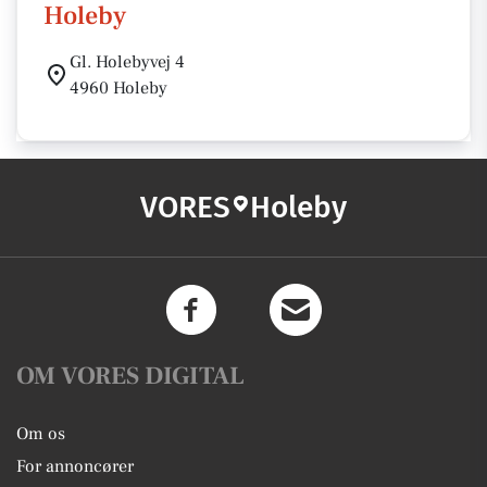
Holeby
Gl. Holebyvej 4
4960 Holeby
VORES
Holeby
OM VORES DIGITAL
Om os
For annoncører